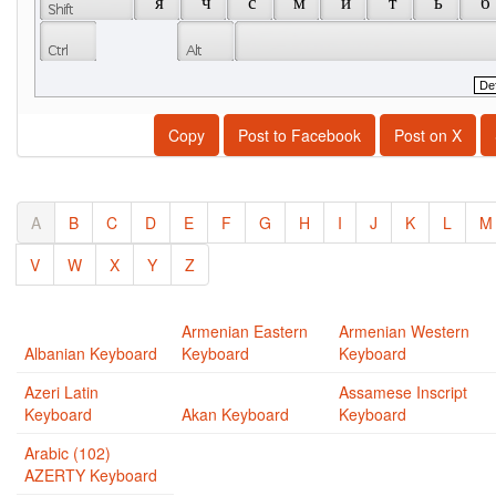
 я 
 ч 
 с 
 м 
 и 
 т 
 ь 
 б 
Copy
Post to Facebook
Post on X
A
B
C
D
E
F
G
H
I
J
K
L
M
V
W
X
Y
Z
Armenian Eastern
Armenian Western
Albanian Keyboard
Keyboard
Keyboard
Azeri Latin
Assamese Inscript
Keyboard
Akan Keyboard
Keyboard
Arabic (102)
AZERTY Keyboard