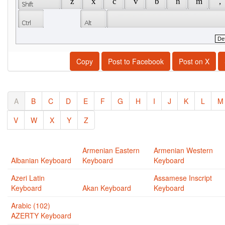
 z 
 x 
 c 
 v 
 b 
 n 
 m 
 , 
Copy
Post to Facebook
Post on X
A
B
C
D
E
F
G
H
I
J
K
L
M
V
W
X
Y
Z
Armenian Eastern
Armenian Western
Albanian Keyboard
Keyboard
Keyboard
Azeri Latin
Assamese Inscript
Keyboard
Akan Keyboard
Keyboard
Arabic (102)
AZERTY Keyboard