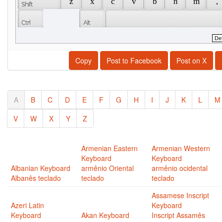
 z 
 x 
 c 
 v 
 b 
 n 
 m 
 , 
Copy
Post to Facebook
Post on X
A
B
C
D
E
F
G
H
I
J
K
L
M
V
W
X
Y
Z
Armenian Eastern
Armenian Western
Keyboard
Keyboard
Albanian Keyboard
armênio Oriental
armênio ocidental
Albanês teclado
teclado
teclado
Assamese Inscript
Azeri Latin
Keyboard
Keyboard
Akan Keyboard
Inscript Assamês