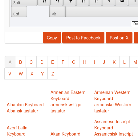
 ዘ 
 ኀ 
 ቸ 
 ቨ 
 በ 
 ነ 
 መ 
 ፣ 
Copy
Post to Facebook
Post on X
A
B
C
D
E
F
G
H
I
J
K
L
M
V
W
X
Y
Z
Armenian Eastern
Armenian Western
Keyboard
Keyboard
Albanian Keyboard
armensk østlige
armenske Western
Albansk tastatur
tastatur
tastatur
Assamese Inscript
Azeri Latin
Keyboard
Keyboard
Akan Keyboard
Assamesisk Inscript