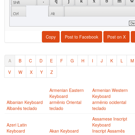
 . 
 q 
 j 
 k 
 x 
 b 
 m 
 w 
Copy
Post to Facebook
Post on X
A
B
C
D
E
F
G
H
I
J
K
L
M
V
W
X
Y
Z
Armenian Eastern
Armenian Western
Keyboard
Keyboard
Albanian Keyboard
armênio Oriental
armênio ocidental
Albanês teclado
teclado
teclado
Assamese Inscript
Azeri Latin
Keyboard
Keyboard
Akan Keyboard
Inscript Assamês