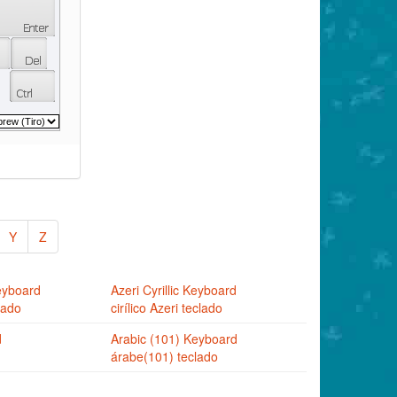
Y
Z
eyboard
Azeri Cyrillic Keyboard
lado
cirílico Azeri teclado
d
Arabic (101) Keyboard
árabe(101) teclado