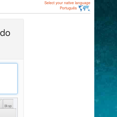
Select your native language
Português
ado
 ֨ 