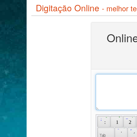
Digitação Online
- melhor te
Online
 ; 
 ֮ 
 ֩ 
 ̶ 
 ֙ 
 ׃ 
 1 
 2 
 ̈ 
 ׄ 
 ״ 
 ̇ 
 ׳ 