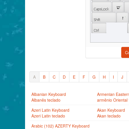
 ֽ 
 ש 
 ׅ 
 ז 
C
A
B
C
D
E
F
G
H
I
J
Albanian Keyboard
Armenian Easter
Albanês teclado
armênio Oriental 
Azeri Latin Keyboard
Akan Keyboard
Azeri Latin teclado
Akan teclado
Arabic (102) AZERTY Keyboard