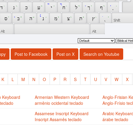
 ְ 
 ֻ 
 ִ 
 ֱ 
 ײ 
 ֶ 
 ױ 
 ֵ 
 ֳ 
 ׇ 
 ָ 
 ֲ 
 , 
 ַ 
 ד 
 ג 
 כ 
 ע 
 י 
 ח 
 ל 
 ך 
 ף 
 ֚ 
 ֤ 
 ֢ 
 ֪ 
 ֦ 
 ׆ 
 ֥ 
 ֧ 
 ֛ 
 ֑ 
 ֖ 
 . 
 ֣ 
 ס 
 ב 
 ה 
 נ 
 מ 
 צ 
 ת 
 ץ 
 ֭ 
opy
Post to Facebook
Post on X
Search on Youtube
K
L
M
N
O
P
R
S
T
U
V
W
X
n Keyboard
Armenian Western Keyboard
Anglo-Frisian K
teclado
armênio ocidental teclado
Anglo-Frísio tec
Assamese Inscript Keyboard
Arabic Keyboar
Inscript Assamês teclado
árabe teclado