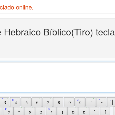
clado online.
 Hebraico Bíblico(Tiro) tecl
 ̊ 
 ֒ 
 ₪ 
 ֯ 
 ‍ 
 ֺ 
 ‌ 
 ֹ 
 ͏ 
 ֿ 
 ‎ 
 ׂ 
 ‏ 
 ׁ 
 ◌ 
 ֝ 
 - 
 ֠ 
 • 
 ּ 
 \ 
 3 
 4 
 5 
 6 
 7 
 8 
 9 
 0 
 ־ 
 ◦ 
 ׀ 
 ֬ 
 € 
 ֫ 
 ֟ 
 ֓ 
 ֞ 
 װ 
 ֜ 
 ֡ 
 ֕ 
 ֔ 
 ֗ 
 ֘ 
 ק 
 ר 
 א 
 ט 
 ו 
 ן 
 ם 
 פ 
 ] 
 [ 