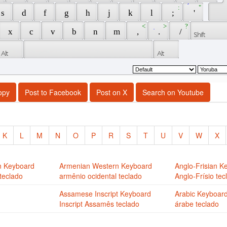
 : 
 ́ 
 " 
 s 
 d 
 f 
 g 
 h 
 j 
 k 
 l 
 ; 
 ' 
 < 
 ̣ 
 > 
 ? 
 x 
 c 
 v 
 b 
 n 
 m 
 , 
 . 
 / 
opy
Post to Facebook
Post on X
Search on Youtube
K
L
M
N
O
P
R
S
T
U
V
W
X
n Keyboard
Armenian Western Keyboard
Anglo-Frisian K
teclado
armênio ocidental teclado
Anglo-Frísio tec
Assamese Inscript Keyboard
Arabic Keyboar
Inscript Assamês teclado
árabe teclado