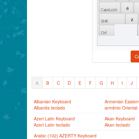
 a 
 z 
C
A
B
C
D
E
F
G
H
I
J
Albanian Keyboard
Armenian Easter
Albanês teclado
armênio Oriental 
Azeri Latin Keyboard
Akan Keyboard
Azeri Latin teclado
Akan teclado
Arabic (102) AZERTY Keyboard