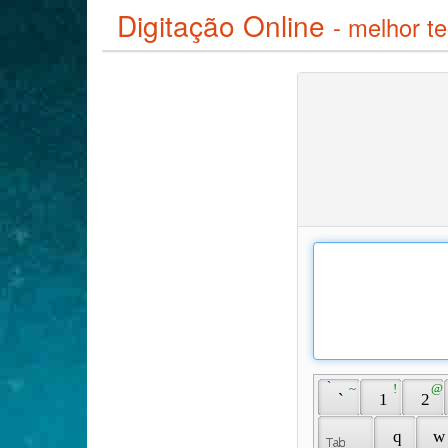
Digitação Online
- melhor te
 ̀ 
 ~ 
 ! 
 @ 
 ` 
 1 
 2 
 q 
 w