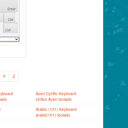
Y
Z
eyboard
Azeri Cyrillic Keyboard
lado
cirílico Azeri teclado
d
Arabic (101) Keyboard
árabe(101) teclado