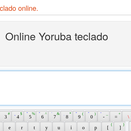
clado online.
Online Yoruba teclado
 # 
 ̱ 
 $ 
 ̌ 
 % 
 ̂ 
 ^ 
 ̇ 
 & 
 ̣ 
 * 
 ̆ 
 ( 
 ̑ 
 ) 
 ̄ 
 _ 
 + 
 3 
 4 
 5 
 6 
 7 
 8 
 9 
 0 
 - 
 = 
 \ 
 { 
 } 
 
 e 
 r 
 t 
 y 
 u 
 i 
 o 
 p 
 [ 
 ] 