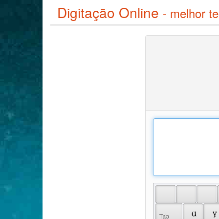
Digitação Online
- melhor te
 𐌵 
 𐍅