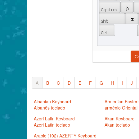
 𐌰 
 𐌶 
C
A
B
C
D
E
F
G
H
I
J
Albanian Keyboard
Armenian Easter
Albanês teclado
armênio Oriental 
Azeri Latin Keyboard
Akan Keyboard
Azeri Latin teclado
Akan teclado
Arabic (102) AZERTY Keyboard