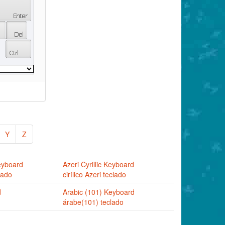
Y
Z
eyboard
Azeri Cyrillic Keyboard
lado
cirílico Azeri teclado
d
Arabic (101) Keyboard
árabe(101) teclado