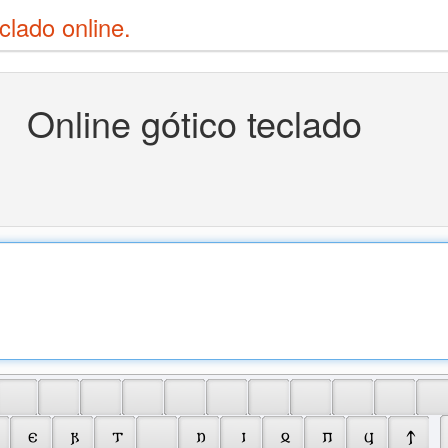
clado online.
Online gótico teclado
 
 𐌴 
 𐍂 
 𐍄 
 𐌿 
 𐌹 
 𐍉 
 𐍀 
 𐍁 
 𐍊 