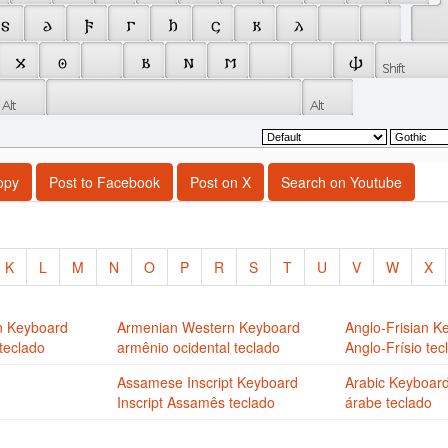
 𐍃 
 𐌳 
 𐍆 
 𐌲 
 𐌷 
 𐌾 
 𐌺 
 𐌻 
 𐍇 
 𐍈 
 𐌱 
 𐌽 
 𐌼 
 𐌸 
opy
Post to Facebook
Post on X
Search on Youtube
K
L
M
N
O
P
R
S
T
U
V
W
X
n Keyboard
Armenian Western Keyboard
Anglo-Frisian K
teclado
armênio ocidental teclado
Anglo-Frísio tec
Assamese Inscript Keyboard
Arabic Keyboar
Inscript Assamês teclado
árabe teclado