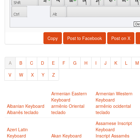
 ཟ 
 ལ 
 ཚ 
 ཞ 
 ཤ 
 ཙ 
 མ 
 ན 
Copy
Post to Facebook
Post on X
A
B
C
D
E
F
G
H
I
J
K
L
M
V
W
X
Y
Z
Armenian Eastern
Armenian Western
Keyboard
Keyboard
Albanian Keyboard
armênio Oriental
armênio ocidental
Albanês teclado
teclado
teclado
Assamese Inscript
Azeri Latin
Keyboard
Keyboard
Akan Keyboard
Inscript Assamês