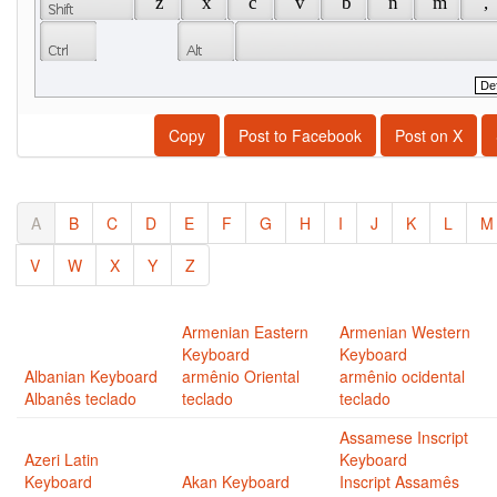
 z 
 x 
 c 
 v 
 b 
 n 
 m 
 , 
Copy
Post to Facebook
Post on X
A
B
C
D
E
F
G
H
I
J
K
L
M
V
W
X
Y
Z
Armenian Eastern
Armenian Western
Keyboard
Keyboard
Albanian Keyboard
armênio Oriental
armênio ocidental
Albanês teclado
teclado
teclado
Assamese Inscript
Azeri Latin
Keyboard
Keyboard
Akan Keyboard
Inscript Assamês