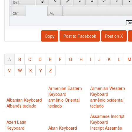
 ޒ 
 × 
 ޗ 
 ވ 
 ބ 
 ނ 
 މ 
 ، 
Copy
Post to Facebook
Post on X
A
B
C
D
E
F
G
H
I
J
K
L
M
V
W
X
Y
Z
Armenian Eastern
Armenian Western
Keyboard
Keyboard
Albanian Keyboard
armênio Oriental
armênio ocidental
Albanês teclado
teclado
teclado
Assamese Inscript
Azeri Latin
Keyboard
Keyboard
Akan Keyboard
Inscript Assamês