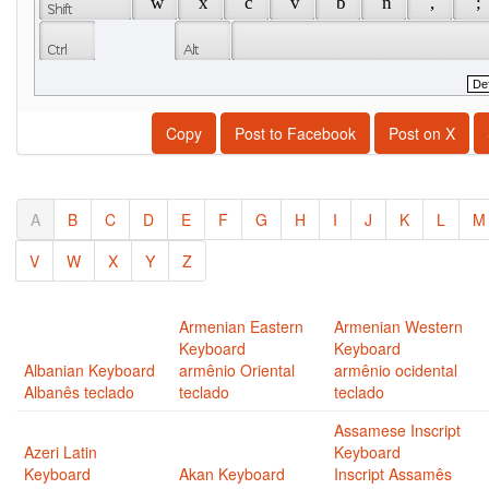
 w 
 x 
 c 
 v 
 b 
 n 
 , 
 ; 
Copy
Post to Facebook
Post on X
A
B
C
D
E
F
G
H
I
J
K
L
M
V
W
X
Y
Z
Armenian Eastern
Armenian Western
Keyboard
Keyboard
Albanian Keyboard
armênio Oriental
armênio ocidental
Albanês teclado
teclado
teclado
Assamese Inscript
Azeri Latin
Keyboard
Keyboard
Akan Keyboard
Inscript Assamês