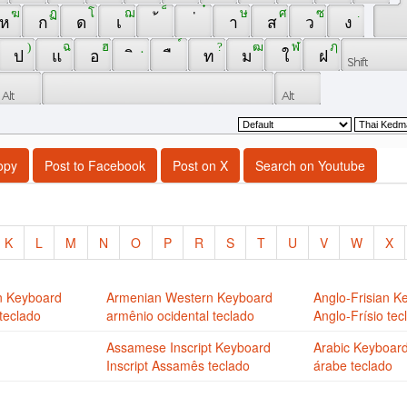
 ฆ 
 ฏ 
 โ 
 ฌ 
 ็ 
 ๋ 
 ษ 
 ศ 
 ซ 
 . 
 ห 
 ก 
 ด 
 เ 
 ้ 
 ่ 
 า 
 ส 
 ว 
 ง 
 ) 
 ฉ 
 ฮ 
 ฺ 
 ์ 
 ? 
 ฒ 
 ฬ 
 ฦ 
 ป 
 แ 
 อ 
 ิ 
 ื 
 ท 
 ม 
 ใ 
 ฝ 
opy
Post to Facebook
Post on X
Search on Youtube
K
L
M
N
O
P
R
S
T
U
V
W
X
n Keyboard
Armenian Western Keyboard
Anglo-Frisian K
teclado
armênio ocidental teclado
Anglo-Frísio tec
Assamese Inscript Keyboard
Arabic Keyboar
Inscript Assamês teclado
árabe teclado