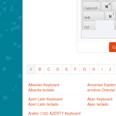
 ฤ 
 ฟ 
 ( 
 ผ 
C
A
B
C
D
E
F
G
H
I
J
Albanian Keyboard
Armenian Easter
Albanês teclado
armênio Oriental 
Azeri Latin Keyboard
Akan Keyboard
Azeri Latin teclado
Akan teclado
Arabic (102) AZERTY Keyboard