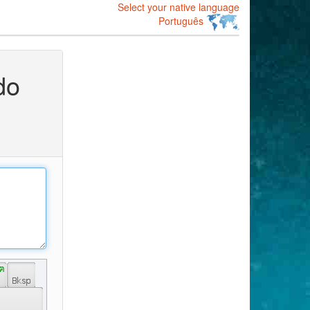
Select your native language
Português
do
ฅ 
 