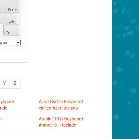
Y
Z
eyboard
Azeri Cyrillic Keyboard
lado
cirílico Azeri teclado
d
Arabic (101) Keyboard
árabe(101) teclado