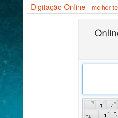
Digitação Online
- melhor te
Onlin
 % 
 + 
 ๑ 
 _ 
 ๅ 
 / 
 ๐ 
 ๆ 
 ไ 