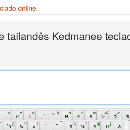
clado online.
e tailandês Kedmanee tecla
 ๒ 
 ๓ 
 ๔ 
 ู 
 ฿ 
 ๕ 
 ๖ 
 ๗ 
 ๘ 
 ๙ 
 
 - 
 ภ 
 ถ 
 ุ 
 ึ 
 ค 
 ต 
 จ 
 ข 
 ช 
 ฃ
 " 
 ฎ 
 ฑ 
 ธ 
 ํ 
 ๊ 
 ณ 
 ฯ 
 ญ 
 ฐ 
 , 
 ำ 
 พ 
 ะ 
 ั 
 ี 
 ร 
 น 
 ย 
 บ 
 ล 