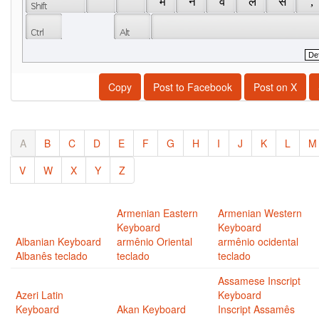
 ॆ 
 ं 
 म 
 न 
 व 
 ल 
 स 
 , 
Copy
Post to Facebook
Post on X
A
B
C
D
E
F
G
H
I
J
K
L
M
V
W
X
Y
Z
Armenian Eastern
Armenian Western
Keyboard
Keyboard
Albanian Keyboard
armênio Oriental
armênio ocidental
Albanês teclado
teclado
teclado
Assamese Inscript
Azeri Latin
Keyboard
Keyboard
Akan Keyboard
Inscript Assamês