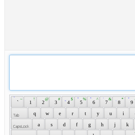
 ̀ 
 ~ 
 ! 
 @ 
 # 
 ̱ 
 $ 
 ̌ 
 % 
 ̂ 
 ^ 
 ̇ 
 & 
 ̣ 
 * 
 ̆ 
 
 ` 
 1 
 2 
 3 
 4 
 5 
 6 
 7 
 8 
 9 
 q 
 w 
 e 
 r 
 t 
 y 
 u 
 i 
 a 
 s 
 d 
 f 
 g 
 h 
 j 
 k 
 