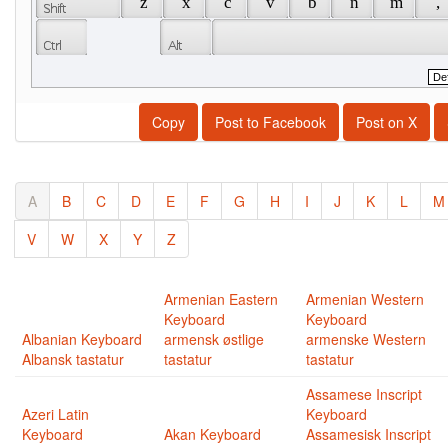
 z 
 x 
 c 
 v 
 b 
 n 
 m 
 , 
Copy
Post to Facebook
Post on X
A
B
C
D
E
F
G
H
I
J
K
L
M
V
W
X
Y
Z
Armenian Eastern
Armenian Western
Keyboard
Keyboard
Albanian Keyboard
armensk østlige
armenske Western
Albansk tastatur
tastatur
tastatur
Assamese Inscript
Azeri Latin
Keyboard
Keyboard
Akan Keyboard
Assamesisk Inscript