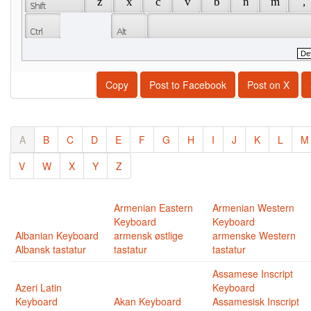
 z 
 x 
 c 
 v 
 b 
 n 
 m 
 , 
Copy
Post to Facebook
Post on X
A
B
C
D
E
F
G
H
I
J
K
L
M
V
W
X
Y
Z
Armenian Eastern
Armenian Western
Keyboard
Keyboard
Albanian Keyboard
armensk østlige
armenske Western
Albansk tastatur
tastatur
tastatur
Assamese Inscript
Azeri Latin
Keyboard
Keyboard
Akan Keyboard
Assamesisk Inscript