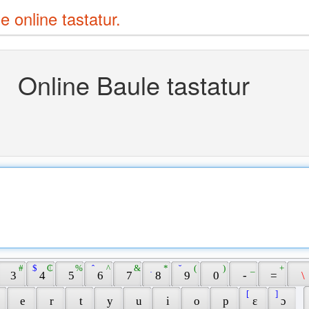
e online tastatur.
Online Baule tastatur
 # 
 $ 
 ₵ 
 % 
 ̂ 
 ^ 
 & 
 ̣ 
 * 
 ̆ 
 ( 
 ) 
 _ 
 + 
 3 
 4 
 5 
 6 
 7 
 8 
 9 
 0 
 - 
 = 
 \ 
 [ 
 ] 
 
 e 
 r 
 t 
 y 
 u 
 i 
 o 
 p 
 ɛ 
 ɔ 