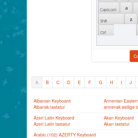
 a 
 z 
C
A
B
C
D
E
F
G
H
I
J
Albanian Keyboard
Armenian Easter
Albansk tastatur
armensk østlige t
Azeri Latin Keyboard
Akan Keyboard
Azeri Latin tastatur
Akan tastatur
Arabic (102) AZERTY Keyboard