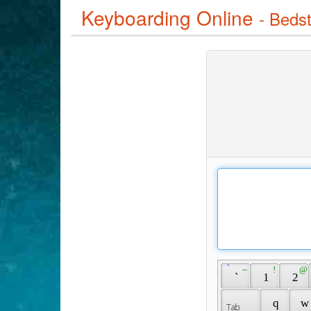
Keyboarding Online
- Bedst
 ̀ 
 ~ 
 ! 
 @ 
 ` 
 1 
 2 
 q 
 w