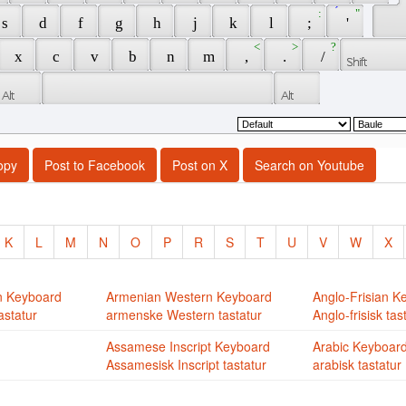
 : 
 ́ 
 " 
 s 
 d 
 f 
 g 
 h 
 j 
 k 
 l 
 ; 
 ' 
 < 
 > 
 ? 
 x 
 c 
 v 
 b 
 n 
 m 
 , 
 . 
 / 
opy
Post to Facebook
Post on X
Search on Youtube
K
L
M
N
O
P
R
S
T
U
V
W
X
n Keyboard
Armenian Western Keyboard
Anglo-Frisian K
astatur
armenske Western tastatur
Anglo-frisisk tas
Assamese Inscript Keyboard
Arabic Keyboar
Assamesisk Inscript tastatur
arabisk tastatur