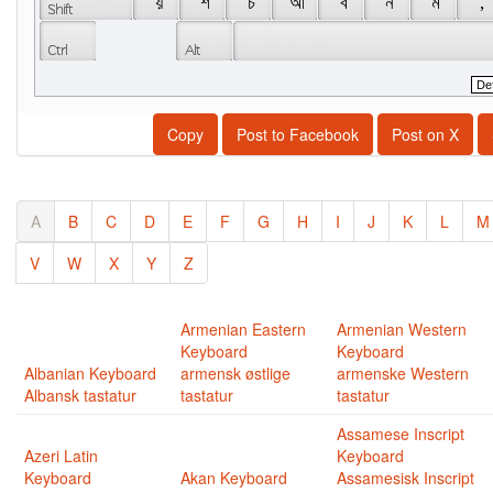
 য় 
 শ 
 চ 
 আ 
 ব 
 ন 
 ম 
 , 
Copy
Post to Facebook
Post on X
A
B
C
D
E
F
G
H
I
J
K
L
M
V
W
X
Y
Z
Armenian Eastern
Armenian Western
Keyboard
Keyboard
Albanian Keyboard
armensk østlige
armenske Western
Albansk tastatur
tastatur
tastatur
Assamese Inscript
Azeri Latin
Keyboard
Keyboard
Akan Keyboard
Assamesisk Inscript