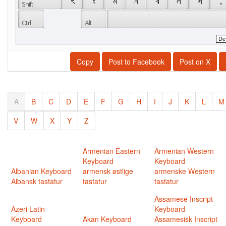
 ৎ 
 ং 
 ম 
 ন 
 ব 
 ল 
 স 
 , 
Copy
Post to Facebook
Post on X
A
B
C
D
E
F
G
H
I
J
K
L
M
V
W
X
Y
Z
Armenian Eastern
Armenian Western
Keyboard
Keyboard
Albanian Keyboard
armensk østlige
armenske Western
Albansk tastatur
tastatur
tastatur
Assamese Inscript
Azeri Latin
Keyboard
Keyboard
Akan Keyboard
Assamesisk Inscript