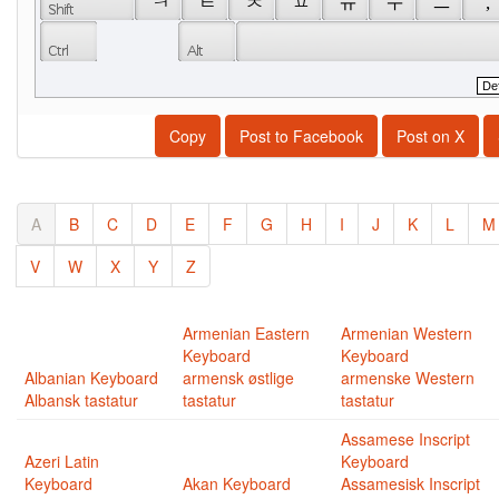
 ㅋ 
 ㅌ 
 ㅊ 
 ㅍ 
 ㅠ 
 ㅜ 
 ㅡ 
 , 
Copy
Post to Facebook
Post on X
A
B
C
D
E
F
G
H
I
J
K
L
M
V
W
X
Y
Z
Armenian Eastern
Armenian Western
Keyboard
Keyboard
Albanian Keyboard
armensk østlige
armenske Western
Albansk tastatur
tastatur
tastatur
Assamese Inscript
Azeri Latin
Keyboard
Keyboard
Akan Keyboard
Assamesisk Inscript