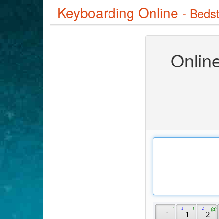
Keyboarding Online
- Bedst
Online
 " 
 ¹ 
 ! 
 ² 
 @ 
 ' 
 1 
 2 