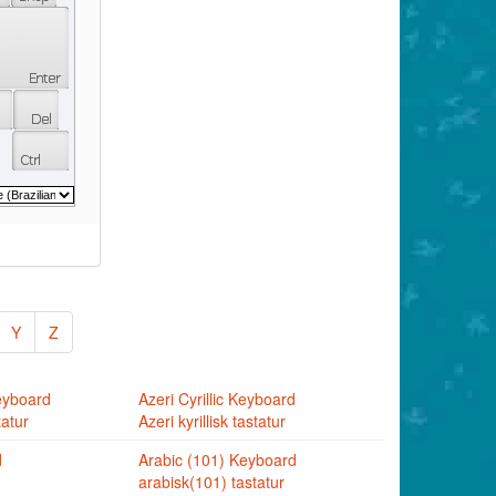
Y
Z
eyboard
Azeri Cyrillic Keyboard
tatur
Azeri kyrillisk tastatur
d
Arabic (101) Keyboard
arabisk(101) tastatur