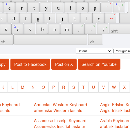
 ° 
 ` 
 ª 
 { 
 
 e 
 r 
 t 
 y 
 u 
 i 
 o 
 p 
 ´ 
 [ 
 ^ 
 s 
 d 
 f 
 g 
 h 
 j 
 k 
 l 
 ç 
 ~ 
 ₢ 
 < 
 > 
 : 
 x 
 c 
 v 
 b 
 n 
 m 
 , 
 . 
 ; 
opy
Post to Facebook
Post on X
Search on Youtube
K
L
M
N
O
P
R
S
T
U
V
W
X
n Keyboard
Armenian Western Keyboard
Anglo-Frisian K
astatur
armenske Western tastatur
Anglo-frisisk tas
Assamese Inscript Keyboard
Arabic Keyboar
Assamesisk Inscript tastatur
arabisk tastatur