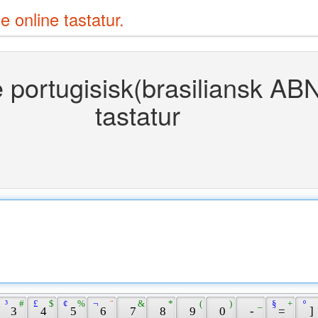
e online tastatur.
 portugisisk(brasiliansk AB
tastatur
 ³ 
 # 
 £ 
 $ 
 ¢ 
 % 
 ¬ 
 ¨ 
 & 
 * 
 ( 
 ) 
 _ 
 § 
 + 
 º 
 3 
 4 
 5 
 6 
 7 
 8 
 9 
 0 
 - 
 = 
 ] 