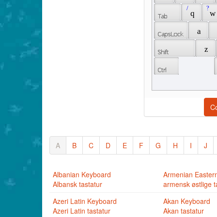
 / 
 ? 
 q 
 w
 a 
 z 
C
A
B
C
D
E
F
G
H
I
J
Albanian Keyboard
Armenian Easter
Albansk tastatur
armensk østlige t
Azeri Latin Keyboard
Akan Keyboard
Azeri Latin tastatur
Akan tastatur