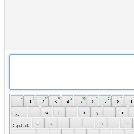
 ~ 
 ! 
 @ 
 # 
 $ 
 % 
 ^ 
 & 
 * 
 
 ` 
 1 
 2 
 3 
 4 
 5 
 6 
 7 
 8 
 9 
 w 
 e 
 t 
 y 
 i 
 a 
 s 
 h 
 k 
 