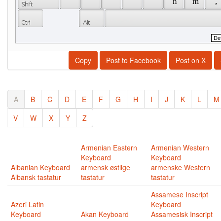
 n 
 m 
 , 
Copy
Post to Facebook
Post on X
A
B
C
D
E
F
G
H
I
J
K
L
M
V
W
X
Y
Z
Armenian Eastern
Armenian Western
Keyboard
Keyboard
Albanian Keyboard
armensk østlige
armenske Western
Albansk tastatur
tastatur
tastatur
Assamese Inscript
Azeri Latin
Keyboard
Keyboard
Akan Keyboard
Assamesisk Inscript