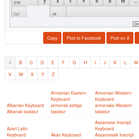
 y 
 x 
 c 
 v 
 b 
 n 
 m 
 , 
Copy
Post to Facebook
Post on X
A
B
C
D
E
F
G
H
I
J
K
L
M
V
W
X
Y
Z
Armenian Eastern
Armenian Western
Keyboard
Keyboard
Albanian Keyboard
armensk østlige
armenske Western
Albansk tastatur
tastatur
tastatur
Assamese Inscript
Azeri Latin
Keyboard
Keyboard
Akan Keyboard
Assamesisk Inscript