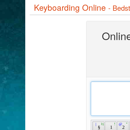
Keyboarding Online
- Bedst
Onlin
 | 
 ½ 
 ! 
 @ 
 " 
 § 
 1 
 2 