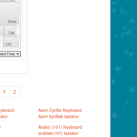
Y
Z
eyboard
Azeri Cyrillic Keyboard
tatur
Azeri kyrillisk tastatur
d
Arabic (101) Keyboard
arabisk(101) tastatur