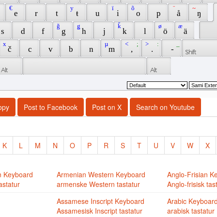
 € 
 y 
 ï 
 õ 
 ¨ 
 ~ 
 e 
 r 
 t 
 ŧ 
 u 
 i 
 o 
 p 
 å 
 ŋ 
 ǧ 
 ǥ 
 ǩ 
 ø 
 æ 
 s 
 d 
 f 
 g 
 h 
 j 
 k 
 l 
 ö 
 ä 
 x 
 µ 
 < 
 ; 
 > 
 : 
 _ 
 č 
 c 
 v 
 b 
 n 
 m 
 , 
 . 
 - 
opy
Post to Facebook
Post on X
Search on Youtube
K
L
M
N
O
P
R
S
T
U
V
W
X
n Keyboard
Armenian Western Keyboard
Anglo-Frisian K
astatur
armenske Western tastatur
Anglo-frisisk tas
Assamese Inscript Keyboard
Arabic Keyboar
Assamesisk Inscript tastatur
arabisk tastatur