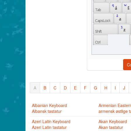
 q 
 w 
 á 
 š 
 â 
 a 
 ʒ 
 z 
C
A
B
C
D
E
F
G
H
I
J
Albanian Keyboard
Armenian Easter
Albansk tastatur
armensk østlige t
Azeri Latin Keyboard
Akan Keyboard
Azeri Latin tastatur
Akan tastatur