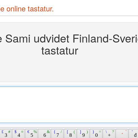
e online tastatur.
e Sami udvidet Finland-Sver
tastatur
 £ 
 # 
 $ 
 ¤ 
 € 
 % 
 & 
 { 
 / 
 [ 
 ( 
 ] 
 ) 
 } 
 = 
 \ 
 ? 
 ` 
 ' 
 3 
 4 
 5 
 6 
 7 
 8 
 9 
 0 
 + 
 ´ 
 đ 