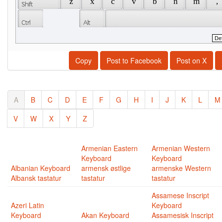
 z 
 x 
 c 
 v 
 b 
 n 
 m 
 , 
Copy
Post to Facebook
Post on X
A
B
C
D
E
F
G
H
I
J
K
L
M
V
W
X
Y
Z
Armenian Eastern
Armenian Western
Keyboard
Keyboard
Albanian Keyboard
armensk østlige
armenske Western
Albansk tastatur
tastatur
tastatur
Assamese Inscript
Azeri Latin
Keyboard
Keyboard
Akan Keyboard
Assamesisk Inscript