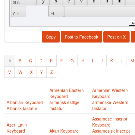
 y 
 x 
 c 
 v 
 b 
 n 
 m 
 , 
Copy
Post to Facebook
Post on X
A
B
C
D
E
F
G
H
I
J
K
L
M
V
W
X
Y
Z
Armenian Eastern
Armenian Western
Keyboard
Keyboard
Albanian Keyboard
armensk østlige
armenske Western
Albansk tastatur
tastatur
tastatur
Assamese Inscript
Azeri Latin
Keyboard
Keyboard
Akan Keyboard
Assamesisk Inscript